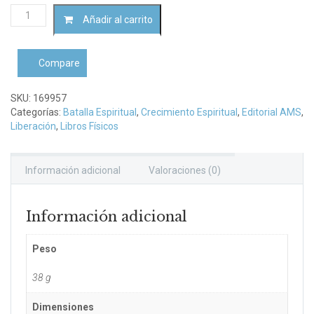
Qué
Añadir al carrito
es
la
batalla
Compare
espiritual?
cantidad
SKU:
169957
Categorías:
Batalla Espiritual
,
Crecimiento Espiritual
,
Editorial AMS
,
Liberación
,
Libros Físicos
Información adicional
Valoraciones (0)
Información adicional
Peso
38 g
Dimensiones