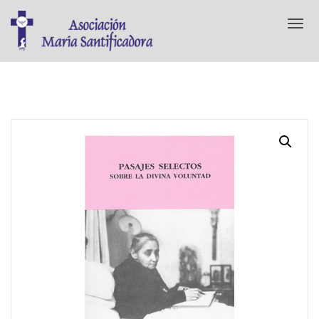
T
o
g
g
l
e
n
a
v
i
g
a
t
i
o
n