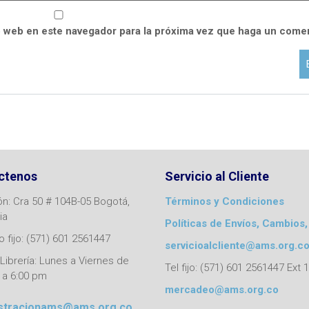
o web en este navegador para la próxima vez que haga un comen
ctenos
Servicio al Cliente
ón: Cra 50 # 104B-05 Bogotá,
Términos y Condiciones
ia
Políticas de Envíos, Cambios,
 fijo: (571) 601 2561447
servicioalcliente@ams.org.c
Librería: Lunes a Viernes de
Tel fijo: (571) 601 2561447 Ext 
 a 6:00 pm
mercadeo@ams.org.co
stracionams@ams.org.co