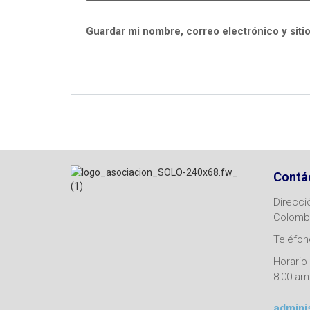
Guardar mi nombre, correo electrónico y siti
Contá
Direcci
Colomb
Teléfono
Horario 
8:00 am
admini