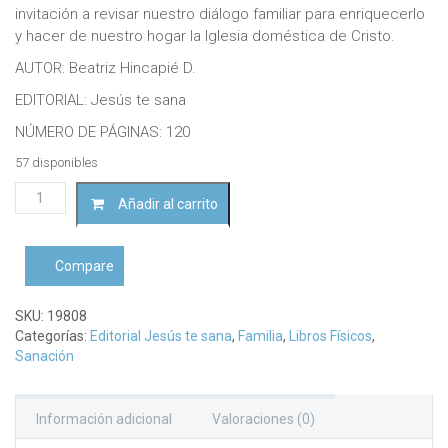
invitación a revisar nuestro diálogo familiar para enriquecerlo
y hacer de nuestro hogar la Iglesia doméstica de Cristo.
AUTOR: Beatriz Hincapié D.
EDITORIAL: Jesús te sana
NÚMERO DE PÁGINAS: 120
57 disponibles
Más
Añadir al carrito
allá
de
las
Compare
palabrasBeatriz
Hincapié
D.
SKU:
19808
cantidad
Categorías:
Editorial Jesús te sana
,
Familia
,
Libros Físicos
,
Sanación
Información adicional
Valoraciones (0)