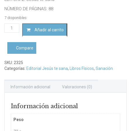
NÚMERO DE PÁGINAS: 88
7 disponibles
La
Añadir al carrito
sexualidad
precioso
regalo
Compare
de
Dios
cantidad
SKU:
2325
Categorías:
Editorial Jesús te sana
,
Libros Físicos
,
Sanación
Información adicional
Valoraciones (0)
Información adicional
Peso