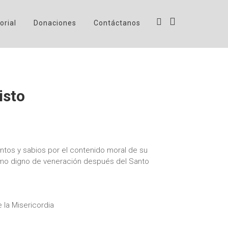
orial
Donaciones
Contáctanos
isto
antos y sabios por el contenido moral de su
omo digno de veneración después del Santo
 la Misericordia