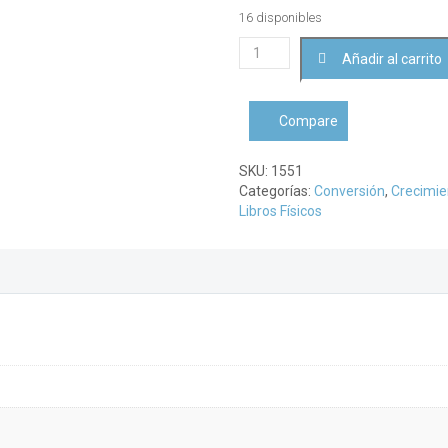
16 disponibles
Imitación
Añadir al carrito
de
CristoTomás
de
Compare
Kempis
cantidad
SKU:
1551
Categorías:
Conversión
,
Crecimien
Libros Físicos