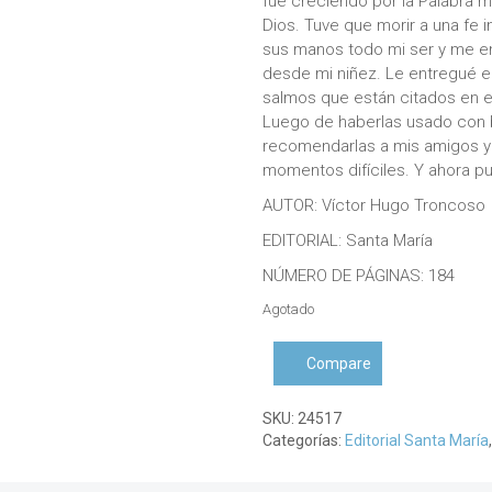
fue creciendo por la Palabra 
Dios. Tuve que morir a una fe in
sus manos todo mi ser y me e
desde mi niñez. Le entregué el
salmos que están citados en e
Luego de haberlas usado con b
recomendarlas a mis amigos 
momentos difíciles. Y ahora p
AUTOR: Víctor Hugo Troncoso
EDITORIAL: Santa María
NÚMERO DE PÁGINAS: 184
Agotado
Compare
SKU:
24517
Categorías:
Editorial Santa María