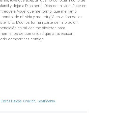
misma, tuve que aceptar que no conocía mucho de
fantil y dejar a Dios ser el Dios de mi vida. Puse en
ntregué a Aquel que me formó, que me llamó
 control de mi vida y me refugié en varios de los
ste libro. Muchos forman parte de mi oración.
endición en mi vida me sirvieron para
y hermanos de comunidad que atravesaban
uedo compartirlas contigo.
,
Libros Físicos
,
Oración
,
Testimonio