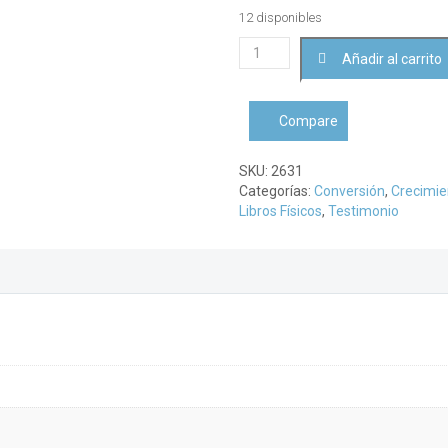
12 disponibles
El
Añadir al carrito
Peregrino
RusoVarios
autores
Compare
cantidad
SKU:
2631
Categorías:
Conversión
,
Crecimien
Libros Físicos
,
Testimonio