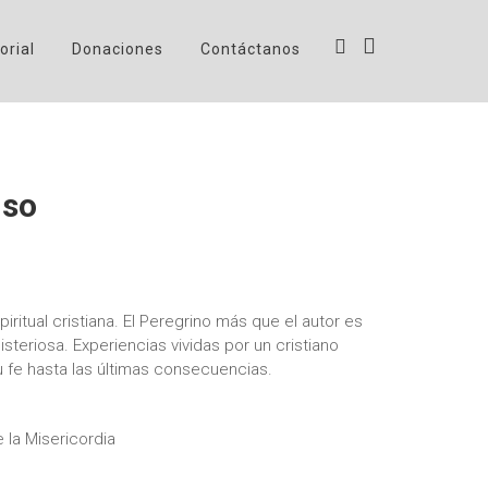
orial
Donaciones
Contáctanos
uso
spiritual cristiana. El Peregrino más que el autor es
steriosa. Experiencias vividas por un cristiano
su fe hasta las últimas consecuencias.
 la Misericordia