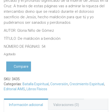
pecado y el profundo significado de la muerte de Jesús en la
Cruz. A través de estas páginas vas a admirar la riqueza del
intercambio divino que se realizó durante el doloroso
sacrificio de Jesús, hecho maldición para que tú y yo
pudiéramos ser sanados y perdonados.
AUTOR: Gloria Niño de Gómez
TÍTULO: De maldición a bendición
NÚMERO DE PÁGINAS: 54
Agotado
Compare
SKU:
3435
Categorías:
Batalla Espiritual
,
Conversión
,
Crecimiento Espiritual
,
Editorial AMS
,
Libros Físicos
Información adicional
Valoraciones (0)