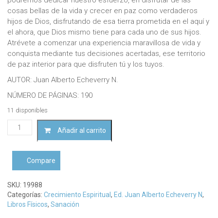
cosas bellas de la vida y crecer en paz como verdaderos
hijos de Dios, disfrutando de esa tierra prometida en el aquí y
el ahora, que Dios mismo tiene para cada uno de sus hijos.
Atrévete a comenzar una experiencia maravillosa de vida y
conquista mediante tus decisiones acertadas, ese territorio
de paz interior para que disfruten tú y los tuyos.
AUTOR: Juan Alberto Echeverry N.
NÚMERO DE PÁGINAS: 190
11 disponibles
Conquista
Añadir al carrito
tu
paz
interiorJuan
Compare
Alberto
Echeverry
N.
SKU:
19988
cantidad
Categorías:
Crecimiento Espiritual
,
Ed. Juan Alberto Echeverry N
,
Libros Físicos
,
Sanación