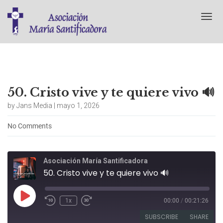
T
o
g
g
l
e
n
a
50. Cristo vive y te quiere vivo 🔊
v
by Jans Media | mayo 1, 2026
i
g
No Comments
a
t
i
o
Asociación María Santificadora
n
50. Cristo vive y te quiere vivo 🔊
Play
1x
00:00
/
00:21:26
Episode
SUBSCRIBE
SHARE