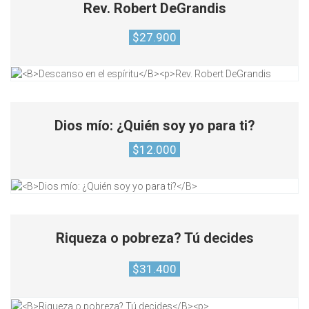
Rev. Robert DeGrandis
$
27.900
Dios mío: ¿Quién soy yo para ti?
$
12.000
Riqueza o pobreza? Tú decides
$
31.400