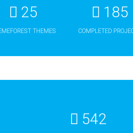
25
185
EMEFOREST THEMES
COMPLETED PROJE
542