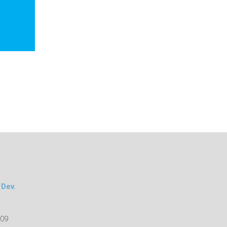
 Dev.
o
109