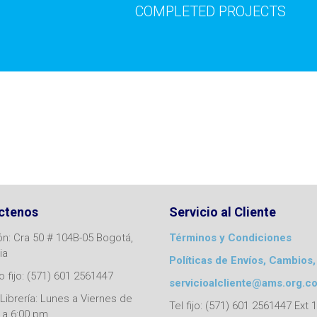
COMPLETED PROJECTS
ctenos
Servicio al Cliente
ón: Cra 50 # 104B-05 Bogotá,
Términos y Condiciones
ia
Políticas de Envíos, Cambios,
 fijo: (571) 601 2561447
servicioalcliente@ams.org.c
Librería: Lunes a Viernes de
Tel fijo: (571) 601 2561447 Ext 
 a 6:00 pm