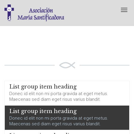
T
o
g
g
l
e
n
LIST GROUPS
a
v
i
g
a
t
List group item heading
i
Donec id elit non mi porta gravida at eget metus.
o
Maecenas sed diam eget risus varius blandit.
n
List group item heading
Donec id elit non mi porta gravida at eget metus.
Maecenas sed diam eget risus varius blandit.