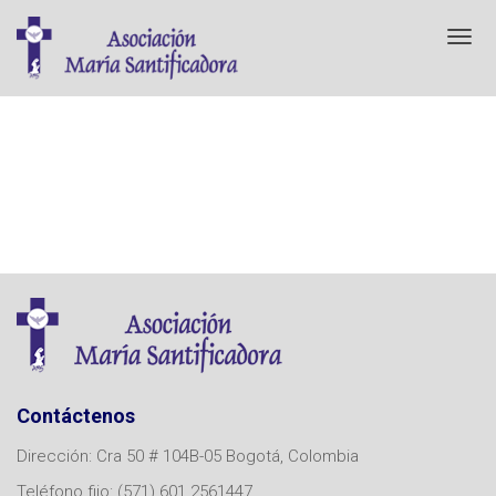
T
o
g
g
l
e
n
a
v
i
g
a
t
i
o
n
Contáctenos
Dirección: Cra 50 # 104B-05 Bogotá, Colombia
Teléfono fijo: (571) 601 2561447