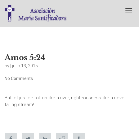
T
o
g
g
l
e
n
a
Amos 5:24
v
by | julio 13, 2015
i
g
No Comments
a
t
i
But let justice roll on like a river, righteousness like a never-
o
n
failing stream!