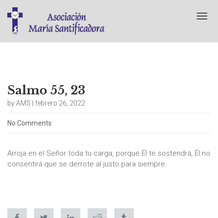
T
o
g
g
l
e
n
a
Salmo 55, 23
v
by AMS | febrero 26, 2022
i
g
No Comments
a
t
i
Arroja en el Señor toda tu carga, porque Él te sostendrá, Él no
o
n
consentirá que se derrote al justo para siempre.