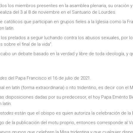
dos los miembros presentes en la asamblea plenaria, su oración y su
ealiza del 3 al 8 de noviembre en el Santuario de Lourdes.
 católicos que participan en grupos fieles a la Iglesia como la F
n latín.
a los prelados a seguir luchando contra los abusos sexuales, por lo
sobre el final de la vida”.
a cabo un debate basado en la verdad y libre de toda ideología, y
todes
del Papa Francisco el 16 de julio de 2021.
al en latín (forma extraordinaria) o rito tridentino, es decir con el 
as disposiciones dadas por su predecesor, el hoy Papa Emérito B
 latín.
ustodes
están que el obispo es quien autoriza la celebración de la E
o de la publicación del motu proprio, entonces corresponde al Vat
os grupos que celebren la Misa tridentina y que cualquier dispo