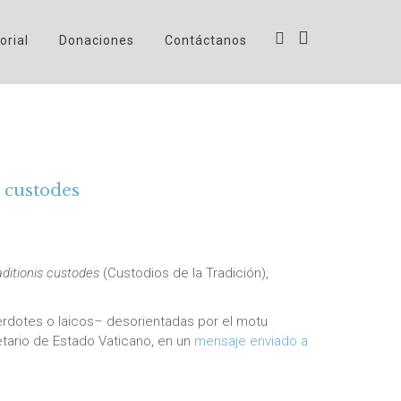
orial
Donaciones
Contáctanos
 custodes
aditionis custodes
(Custodios de la Tradición),
acerdotes o laicos– desorientadas por el motu
etario de Estado Vaticano, en un
mensaje enviado a