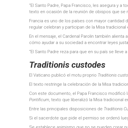
“El Santo Padre, Papa Francisco, les asegura y a to
texto en ocasión de la reunión de obispos que se r
Francia es uno de los países con mayor cantidad de
regular celebran y participan de la Misa tradicional e
En el mensaje, el Cardenal Parolin también alienta 
cómo ayudar a su sociedad a encontrar leyes justas 
“El Santo Padre reza para que en su país se lleve 
Traditionis custodes
El Vaticano publicó el motu proprio
Traditionis cus
El texto restringe la celebración de la Misa tradicion
Con este documento, el Papa Francisco modificó l
Pontificum
, texto que liberalizó la Misa tradicional en
Entre las principales disposiciones de
Traditionis C
Si el sacerdote que pide el permiso se ordenó lueg
Se establece asimismo que no se pueden crear nuev