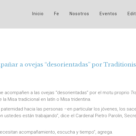
Inicio
Fe
Nosotros
Eventos
Edit
pañar a ovejas “desorientadas” por Traditionis
que acompañen a las ovejas “desorientadas” por el motu proprio
Tr
la Misa tradicional en latín o Misa tridentina.
 y paternidad hacia las personas –en particular los jóvenes, los s
n ustedes están trabajando”, dice el Cardenal Pietro Parolin, Secr
e necesitan acompañamiento, escucha y tiempo”, agrega.