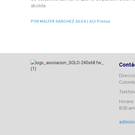
abolida.
POR
WALTER SÁNCHEZ SILVA
| ACI Prensa
Contá
Direcci
Colomb
Teléfono
Horario 
8:00 am
admini