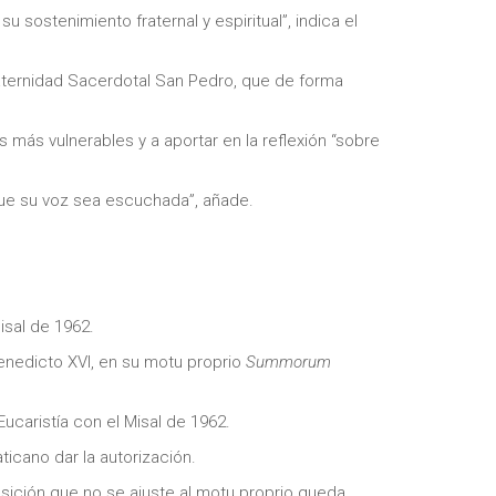
 sostenimiento fraternal y espiritual”, indica el
raternidad Sacerdotal San Pedro, que de forma
s más vulnerables y a aportar en la reflexión “sobre
 que su voz sea escuchada”, añade.
Misal de 1962.
enedicto XVI, en su motu proprio
Summorum
ucaristía con el Misal de 1962.
icano dar la autorización.
sición que no se ajuste al motu proprio queda