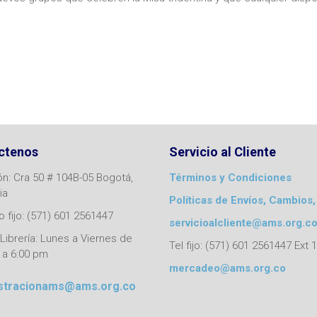
ctenos
Servicio al Cliente
ón: Cra 50 # 104B-05 Bogotá,
Términos y Condiciones
ia
Políticas de Envíos, Cambios,
 fijo: (571) 601 2561447
servicioalcliente@ams.org.c
Librería: Lunes a Viernes de
Tel fijo: (571) 601 2561447 Ext 
 a 6:00 pm
mercadeo@ams.org.co
stracionams@ams.org.co