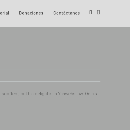
orial
Donaciones
Contáctanos
scoffers; but his delight is in Yahwehs law. On his