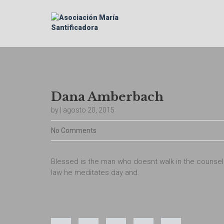
Dana Amberbach
by | agosto 20, 2015
No Comments
Blessed is the man who doesnt walk in the counsel of
law he meditates day and.