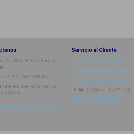
ctenos
Servicio al Cliente
ón: Cra 50 # 104B-05 Bogotá,
Términos y Condiciones
ia
Políticas de Envíos, Cambios,
 fijo: (571) 601 2561447
servicioalcliente@ams.org.c
Librería: Lunes a Viernes de
Tel fijo: (571) 601 2561447 Ext 
 a 6:00 pm
mercadeo@ams.org.co
stracionams@ams.org.co