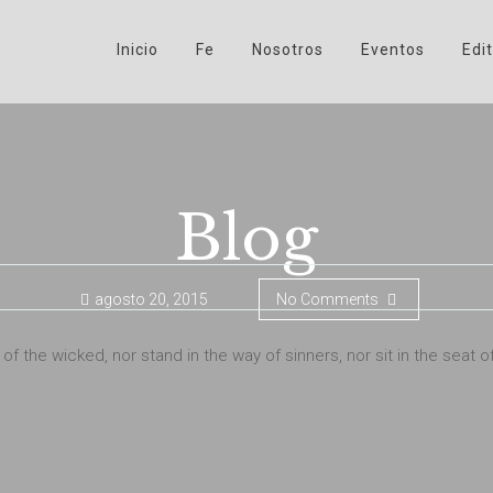
Inicio
Fe
Nosotros
Eventos
Edit
Blog
agosto 20, 2015
No Comments
 the wicked, nor stand in the way of sinners, nor sit in the seat of 