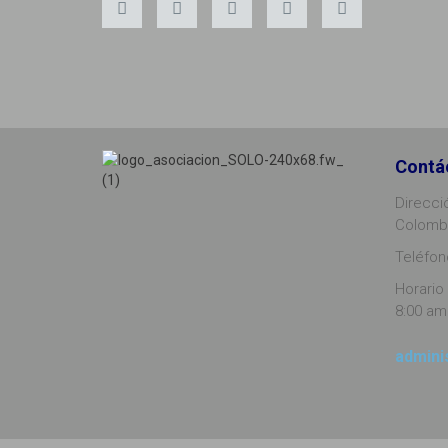
Contá
Direcci
Colomb
Teléfono
Horario 
8:00 am
admini